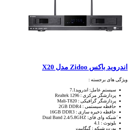
اندروید باکس Zidoo مدل X20
ویژگی های برجسته :
سیستم عامل: اندروید7.1
پردازشگر مرکزی : Realtek 1296
پردازشگر گرافیکی : Mali-T820
حافظه سیستمی : 2GB DDR4
حافظه ذخیره سازی : 16GB DDR3
َشبکه وای فای: Dual Band 2.4/5.8GHZ
بلوتوث : 4.1
پورت شبکه : گیگابیت