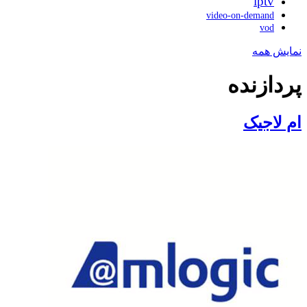
iptv
video-on-demand
vod
نمایش همه
پردازنده
ام لاجیک