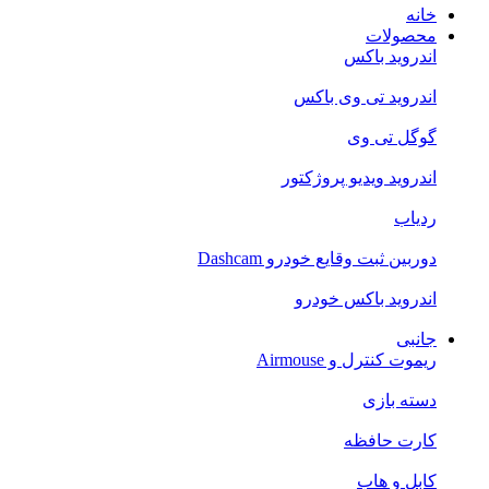
خانه
محصولات
اندروید باکس
اندروید تی‌ وی باکس
گوگل تی وی
اندروید ویدیو پروژکتور
ردیاب
دوربین ثبت وقایع خودرو Dashcam
اندروید باکس خودرو
جانبی
ریموت کنترل و Airmouse
دسته بازی
کارت حافظه
کابل و هاب