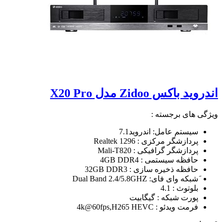
اندروید باکس Zidoo مدل X20 Pro
ویژگی های برجسته :
سیستم عامل: اندروید7.1
پردازشگر مرکزی : Realtek 1296
پردازشگر گرافیکی : Mali-T820
حافظه سیستمی : 4GB DDR4
حافظه ذخیره سازی : 32GB DDR3
َشبکه وای فای: Dual Band 2.4/5.8GHZ
بلوتوث : 4.1
پورت شبکه : گیگابیت
فرمت ویدئو : 4k@60fps,H265 HEVC