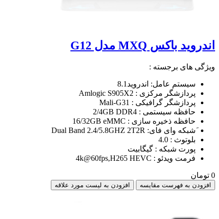
اندروید باکس MXQ مدل G12
ویژگی های برجسته :
سیستم عامل: اندروید8.1
پردازشگر مرکزی : Amlogic S905X2
پردازشگر گرافیکی : Mali-G31
حافظه سیستمی : 2/4GB DDR4
حافظه ذخیره سازی : 16/32GB eMMC
َشبکه وای فای: Dual Band 2.4/5.8GHZ 2T2R
بلوتوث : 4.0
پورت شبکه : گیگابیت
فرمت ویدئو : 4k@60fps,H265 HEVC
0 تومان
افزودن به فهرست مقایسه
افزودن به لیست مورد علاقه