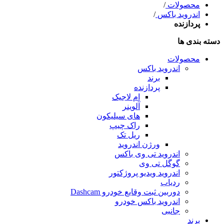
محصولات
/
اندروید باکس
/
پردازنده
دسته بندی ها
محصولات
اندروید باکس
برند
پردازنده
ام لاجیک
آلوینر
های سیلیکون
راک چیپ
ریل تک
ورژن اندروید
اندروید تی‌ وی باکس
گوگل تی وی
اندروید ویدیو پروژکتور
ردیاب
دوربین ثبت وقایع خودرو Dashcam
اندروید باکس خودرو
جانبی
برند