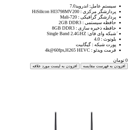
سیستم عامل: اندروید7.0
پردازشگر مرکزی : HiSilicon HI3798MV200
پردازشگر گرافیکی : Mali-720
حافظه سیستمی : 2GB DDR3
حافظه ذخیره سازی : 8GB DDR3
َشبکه وای فای: Single Band 2.4GHZ
بلوتوث : 4.0
پورت شبکه : گیگابیت
فرمت ویدئو : 4k@60fps,H265 HEVC
0 تومان
افزودن به فهرست مقایسه
افزودن به لیست مورد علاقه