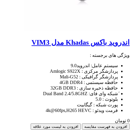
اندروید باکس Khadas مدل VIM3
ویژگی های برجسته :
سیستم عامل: اندروید9.0
پردازشگر مرکزی : Amlogic S922X
پردازشگر گرافیکی : Mali-G52
حافظه سیستمی : 4GB DDR4
حافظه ذخیره سازی : 32GB DDR3
َشبکه وای فای: Dual Band 2.4/5.8GHZ
بلوتوث : 5.0
پورت شبکه : گیگابیت
فرمت ویدئو : 4k@60fps,H265 HEVC
0 تومان
افزودن به فهرست مقایسه
افزودن به لیست مورد علاقه