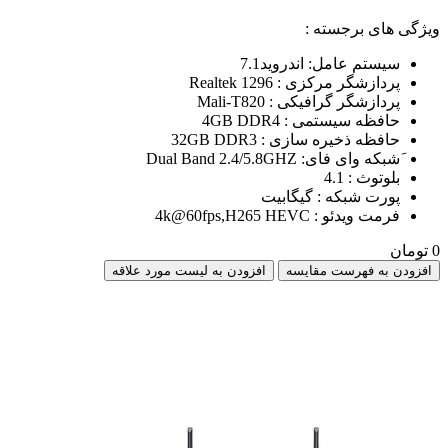
ویژگی های برجسته :
سیستم عامل: اندروید7.1
پردازشگر مرکزی : Realtek 1296
پردازشگر گرافیکی : Mali-T820
حافظه سیستمی : 4GB DDR4
حافظه ذخیره سازی : 32GB DDR3
َشبکه وای فای: Dual Band 2.4/5.8GHZ
بلوتوث : 4.1
پورت شبکه : گیگابیت
فرمت ویدئو : 4k@60fps,H265 HEVC
0 تومان
افزودن به فهرست مقایسه
افزودن به لیست مورد علاقه