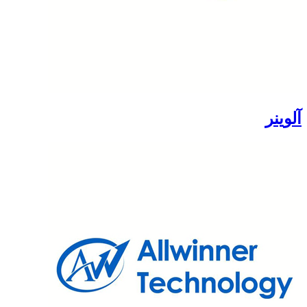
آلوینر