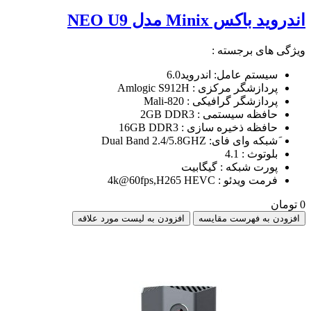
اندروید باکس Minix مدل NEO U9
ویژگی های برجسته :
سیستم عامل: اندروید6.0
پردازشگر مرکزی : Amlogic S912H
پردازشگر گرافیکی : Mali-820
حافظه سیستمی : 2GB DDR3
حافظه ذخیره سازی : 16GB DDR3
َشبکه وای فای: Dual Band 2.4/5.8GHZ
بلوتوث : 4.1
پورت شبکه : گیگابیت
فرمت ویدئو : 4k@60fps,H265 HEVC
0 تومان
افزودن به فهرست مقایسه
افزودن به لیست مورد علاقه