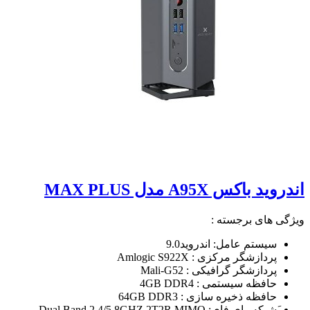
اندروید باکس A95X مدل MAX PLUS
ویژگی های برجسته :
سیستم عامل: اندروید9.0
پردازشگر مرکزی : Amlogic S922X
پردازشگر گرافیکی : Mali-G52
حافظه سیستمی : 4GB DDR4
حافظه ذخیره سازی : 64GB DDR3
َشبکه وای فای: Dual Band 2.4/5.8GHZ 2T2R MIMO