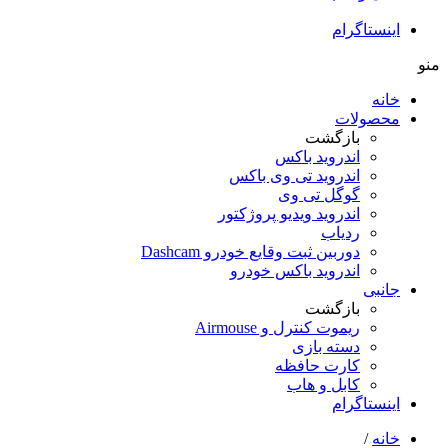
اینستاگرام
منو
خانه
محصولات
بازگشت
اندروید باکس
اندروید تی‌ وی باکس
گوگل تی وی
اندروید ویدیو پروژکتور
ردیاب
دوربین ثبت وقایع خودرو Dashcam
اندروید باکس خودرو
جانبی
بازگشت
ریموت کنترل و Airmouse
دسته بازی
کارت حافظه
کابل و هاب
اینستاگرام
خانه
/