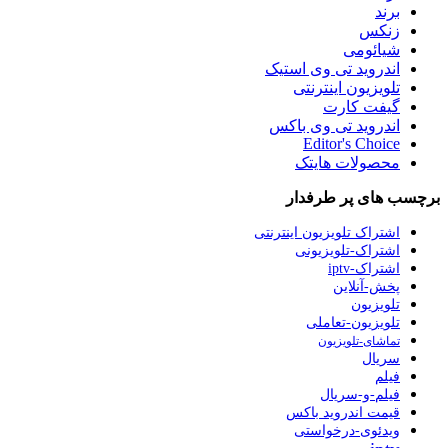
برند
زنکس
شیائومی
اندروید تی وی استیک
تلویزیون اینترنتی
گیفت کارت
اندروید تی وی باکس
Editor's Choice
محصولات هایتک
برچسب های پر طرفدار
اشتراک تلویزیون اینترنتی
اشتراک-تلویزیونی
اشتراک-iptv
پخش-آنلاین
تلویزیون
تلویزیون-تعاملی
تماشای-تلویزیون
سریال
فیلم
فیلم-و-سریال
قیمت اندروید باکس
ویدئوی-درخواستی