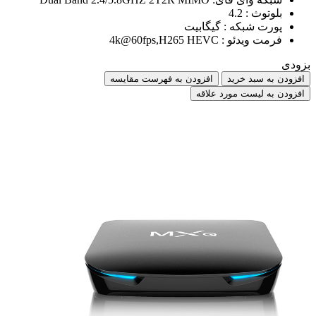
بلوتوث : 4.2
پورت شبکه : گیگابیت
فرمت ویدئو : 4k@60fps,H265 HEVC
بزودی
افزودن به سبد خرید
افزودن به فهرست مقایسه
افزودن به لیست مورد علاقه