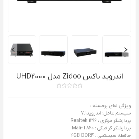
اندروید باکس Zidoo مدل UHD2000
ویژگی های برجسته :
سیستم عامل: اندروید7.1
پردازشگر مرکزی : Realtek 1296
پردازشگر گرافیکی : Mali-T820
حافظه سیستمی : 4GB DDR4