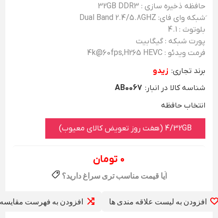
حافظه ذخیره سازی : 32GB DDR3
َشبکه وای فای: Dual Band 2.4/5.8GHZ
بلوتوث : 4.1
پورت شبکه : گیگابیت
فرمت ویدئو : 4k@60fps,H265 HEVC
برند تجاری:
زیدو
شناسه کالا در انبار:
AB0067
انتخاب حافظه
4/32GB (هفت روز تعویض کالای معیوب)
0 تومان
افزودن به لیست علاقه مندی ها
افزودن به فهرست مقایسه