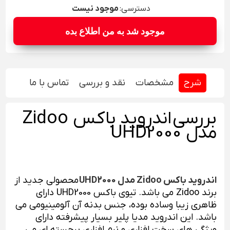
دسترسی:
موجود نیست
شرح
مشخصات
نقد و بررسی
تماس با ما
بررسی اندروید باکس Zidoo
مدل UHD2000
اندروید باکس Zidoo مدل UHD2000
محصولی جدید از
برند Zidoo می باشد. تیوی باکس UHD2000 دارای
ظاهری زیبا وساده بوده، جنس بدنه آن آلومینیومی می
باشد. این اندروید مدیا پلیر بسیار پیشرفته دارای
ویژگی های سخت افزاری و نرم افزاری برجسته ای می