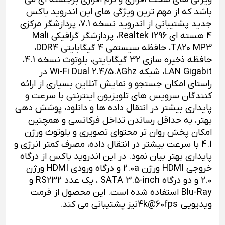
باشد که از مهم ترین ویژگی های این اندروید باکس
جدید پشتیبانی از اندروید نسخه 7.1، پردازشگر مرکزی
4 هسته ای Realtek 1296، پردازشگر گرافیکی Mali
T820 MP3، حافظه سیستمی 4 گیگابایتی DDR4،
حافظه ذخیره سازی 32 گیگابایتی، بلوتوث نسخه 4.1،
LAN Gigabit، شبکه Wi-Fi Dual 2.4/5.8Ghz در
راستای امکان جستجو و نمایش آنلاین بسیاری از ارائه
کنندگان سرویس های تلویزیون اینترنتی با سرعت و
پایداری بیشتر در انتقال داده ها و دانلود، پوشش دهی
بهتر، به حداقل رساندن تداخل فرکانسی و همچنین
امکان پخش روان تر محتوای تصویری و بلوتوث ورژن
4.1 با سرعت بیشتر در انتقال داده، مصرف کمتر انرژی و
پایداری بهتر بیان نمود. در این اندروید باکس از درگاه
خروجی HDMI ورژن 2.0a و درگاه ورودی HDMI ورژن
2.0 و دو درگاه SATA 3.5-inch ، یک عدد RS232 و
Blu-Ray استفاده شده است. این محصول از فرمت
ویدیویی 4k@60fpsنیز پشتیبانی می کند.