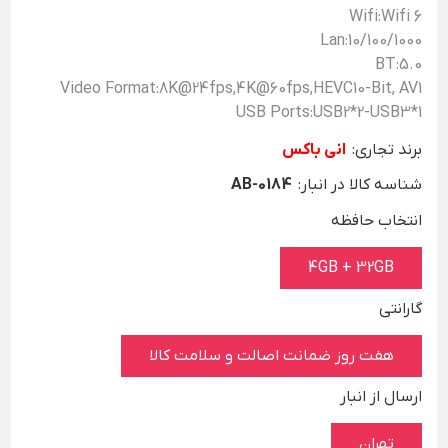
Wifi:Wifi 6
Lan:10/100/1000
BT:5.0
Video Format:8K@24fps,4K@60fps,HEVC10-Bit, AV1
USB Ports:USB2*2-USB3*1
برند تجاری:
انی باکس
شناسه کالا در انبار:
AB-0184
انتخاب حافظه
4GB + 32GB
گارانتی
هفت روز ضمانت اصالت و سلامت کالا
ارسال از انبار
تهران