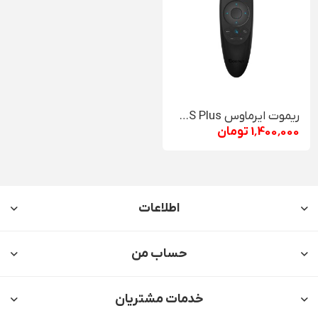
ریموت ایرماوس BoxPut BPR2S Plus
1٬400٬000 تومان
اطلاعات
حساب من
خدمات مشتریان