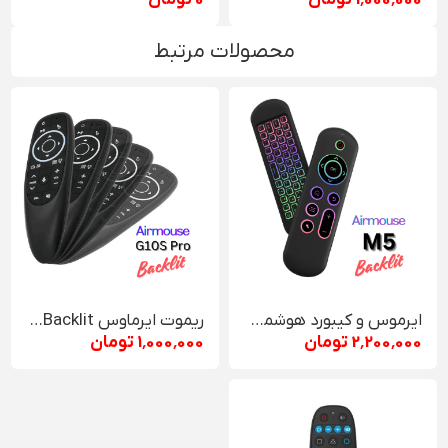
محصولات مرتبط
ایرموس و کیبورد هوشمند ZENEX M5 Backlit
ریموت ایرماوس G10S Pro Backlit
2٬200٬000 تومان
1٬000٬000 تومان