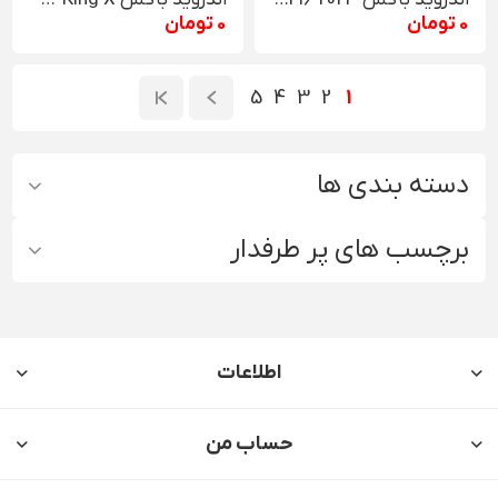
اندروید باکس Beelink GT-King WiFi6 2023
اندروید باکس Beelink GS-King X
0 تومان
0 تومان
5
4
3
2
1
دسته بندی ها
برچسب های پر طرفدار
اطلاعات
حساب من