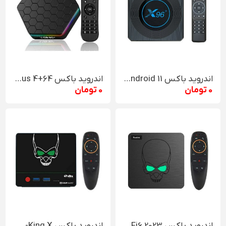
اندروید باکس EnyBox X96 X4 8K HDR+ Android 11
اندروید باکس T95z plus 4+64
0 تومان
0 تومان