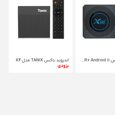
اندروید باکس EnyBox X96 X4 8K HDR+ Android 11
اندروید باکس TANIX مدل X4
بزودی