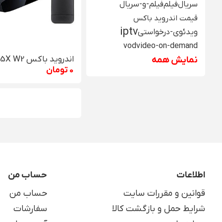
سریال
فیلم
فیلم-و-سریال
قیمت اندروید باکس
iptv
ویدئوی-درخواستی
vod
video-on-demand
اندروید باکس A95X W2
نمایش همه
0 تومان
اطلاعات
حساب من
قوانین و مقررات سایت
حساب من
شرایط حمل و بازگشت کالا
سفارشات