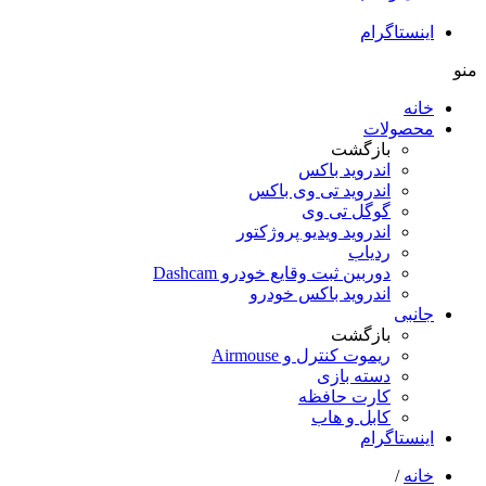
اینستاگرام
منو
خانه
محصولات
بازگشت
اندروید باکس
اندروید تی‌ وی باکس
گوگل تی وی
اندروید ویدیو پروژکتور
ردیاب
دوربین ثبت وقایع خودرو Dashcam
اندروید باکس خودرو
جانبی
بازگشت
ریموت کنترل و Airmouse
دسته بازی
کارت حافظه
کابل و هاب
اینستاگرام
خانه
/