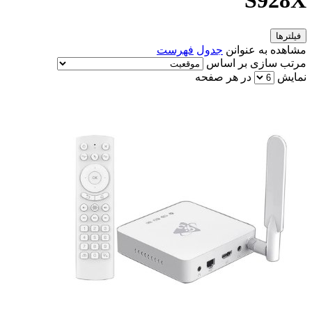
S928X
فیلترها
مشاهده به عنوانن
جدول
فهرست
مرتب سازی بر اساس
نمایش
در هر صفحه