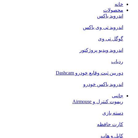
خانه
محصولات
اندروید باکس
اندروید تی‌ وی باکس
گوگل تی وی
اندروید ویدیو پروژکتور
ردیاب
دوربین ثبت وقایع خودرو Dashcam
اندروید باکس خودرو
جانبی
ریموت کنترل و Airmouse
دسته بازی
کارت حافظه
کابل و هاب