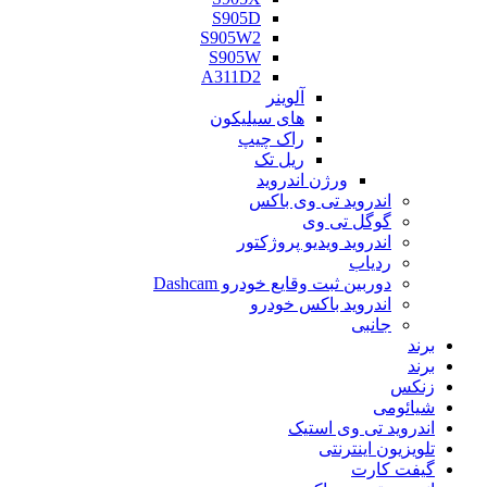
S905D
S905W2
S905W
A311D2
آلوینر
های سیلیکون
راک چیپ
ریل تک
ورژن اندروید
اندروید تی‌ وی باکس
گوگل تی وی
اندروید ویدیو پروژکتور
ردیاب
دوربین ثبت وقایع خودرو Dashcam
اندروید باکس خودرو
جانبی
برند
برند
زنکس
شیائومی
اندروید تی وی استیک
تلویزیون اینترنتی
گیفت کارت