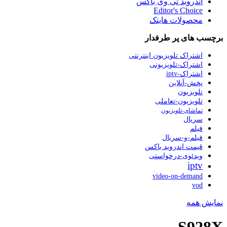
اندروید تی وی باکس
Editor's Choice
محصولات هایتک
برچسب های پر طرفدار
اشتراک تلویزیون اینترنتی
اشتراک-تلویزیونی
اشتراک-iptv
پخش-آنلاین
تلویزیون
تلویزیون-تعاملی
تماشای-تلویزیون
سریال
فیلم
فیلم-و-سریال
قیمت اندروید باکس
ویدئوی-درخواستی
iptv
video-on-demand
vod
نمایش همه