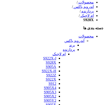
محصولات
/
اندروید باکس
/
پردازنده
/
ام لاجیک
/
S928X
دسته بندی ها
محصولات
اندروید باکس
برند
پردازنده
ام لاجیک
S922X-J
S928X
S905A
S922X-H
S922Z
S922X
S912
S905X4
S905X3
S905X2
S905Y2
S905X