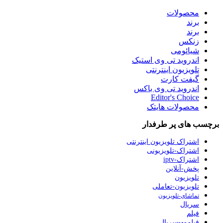
محصولات
برند
برند
زنکس
شیائومی
اندروید تی وی استیک
تلویزیون اینترنتی
گیفت کارت
اندروید تی وی باکس
Editor's Choice
محصولات هایتک
برچسب های پر طرفدار
اشتراک تلویزیون اینترنتی
اشتراک-تلویزیونی
اشتراک-iptv
پخش-آنلاین
تلویزیون
تلویزیون-تعاملی
تماشای-تلویزیون
سریال
فیلم
فیلم-و-سریال