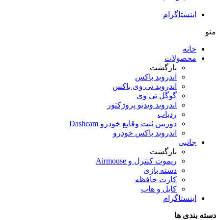
اینستاگرام
منو
خانه
محصولات
بازگشت
اندروید باکس
اندروید تی‌ وی باکس
گوگل تی وی
اندروید ویدیو پروژکتور
ردیاب
دوربین ثبت وقایع خودرو Dashcam
اندروید باکس خودرو
جانبی
بازگشت
ریموت کنترل و Airmouse
دسته بازی
کارت حافظه
کابل و هاب
اینستاگرام
دسته بندی ها