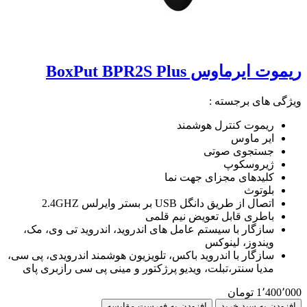
ریموت ایرماوس BoxPut BPR2S Plus
ویژگی های برجسته :
ریموت کنترل هوشمند
ایر ماوس
جستجوی صوتی
ژیروسکوپ
کلیدهای مجزای جهت نما
بلوتوث
اتصال از طریق دانگل USB بر بستر وایرلس 2.4GHZ
باطری قابل تعویض نیم قلمی
سازگار با سیستم عامل های اندروید، اندروید تی وی، مک،
ویندوز، لینوکس
سازگار با اندروید باکس، تلویزیون هوشمند اندرویدی، پی سی،
مدیا سنتر،تبلت، ویدیو پرژکتور و مینی پی سی رازبری پای
1٬400٬000 تومان
افزودن به سبد خرید
افزودن به فهرست مقایسه