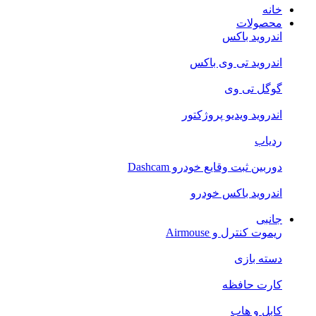
خانه
محصولات
اندروید باکس
اندروید تی‌ وی باکس
گوگل تی وی
اندروید ویدیو پروژکتور
ردیاب
دوربین ثبت وقایع خودرو Dashcam
اندروید باکس خودرو
جانبی
ریموت کنترل و Airmouse
دسته بازی
کارت حافظه
کابل و هاب