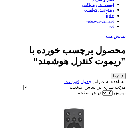
قیمت اندروید باکس
ویدئوی-درخواستی
iptv
video-on-demand
vod
نمایش همه
محصول برچسب خورده با
"ریموت کنترل هوشمند"
فیلترها
مشاهده به عنوانن
جدول
فهرست
مرتب سازی بر اساس
نمایش
در هر صفحه