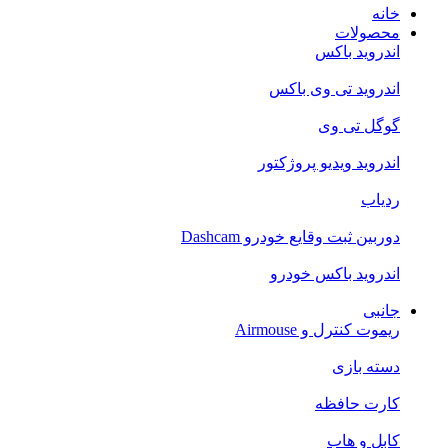
خانه
محصولات
اندروید باکس
اندروید تی‌ وی باکس
گوگل تی وی
اندروید ویدیو پروژکتور
ردیاب
دوربین ثبت وقایع خودرو Dashcam
اندروید باکس خودرو
جانبی
ریموت کنترل و Airmouse
دسته بازی
کارت حافظه
کابل و هاب