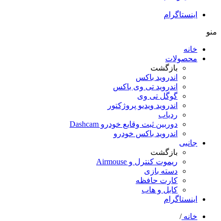
اینستاگرام
منو
خانه
محصولات
بازگشت
اندروید باکس
اندروید تی‌ وی باکس
گوگل تی وی
اندروید ویدیو پروژکتور
ردیاب
دوربین ثبت وقایع خودرو Dashcam
اندروید باکس خودرو
جانبی
بازگشت
ریموت کنترل و Airmouse
دسته بازی
کارت حافظه
کابل و هاب
اینستاگرام
خانه
/