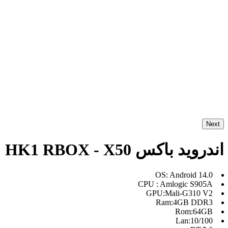
Next
اندروید باکس HK1 RBOX - X50
OS: Android 14.0
CPU : Amlogic S905A
GPU:Mali-G310 V2
Ram:4GB DDR3
Rom:64GB
Lan:10/100