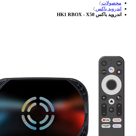
محصولات
/
اندروید باکس
/
اندروید باکس HK1 RBOX - X50