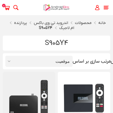
0
خانه
محصولات
اندروید تی‌ وی باکس
پردازنده
ام لاجیک
S905Y4
S905Y4
مرتب سازی بر اساس