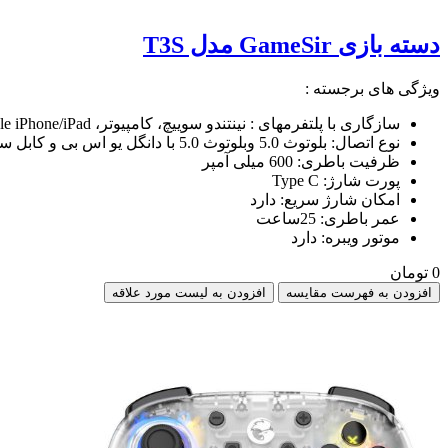
دسته بازی GameSir مدل T3S
ویژگی های برجسته :
سازگاری با پلتفرمهای : نینتندو سوییچ، کامپیوتر، Android TV/TV box، Apple iPhone/iPad و گوشی هوشمند/تبلت اندروید
نوع اتصال: بلوتوث 5.0 وبلوتوث 5.0 با دانگل یو اس بی و کابل سیمی 1.8 متری
ظرفیت باطری: 600 میلی آمپر
پورت شارژ: Type C
امکان شارژ سریع: دارد
عمر باطری: 25ساعت
موتور ویبره: دارد
0 تومان
افزودن به فهرست مقایسه
افزودن به لیست مورد علاقه