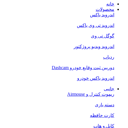
خانه
محصولات
اندروید باکس
اندروید تی‌ وی باکس
گوگل تی وی
اندروید ویدیو پروژکتور
ردیاب
دوربین ثبت وقایع خودرو Dashcam
اندروید باکس خودرو
جانبی
ریموت کنترل و Airmouse
دسته بازی
کارت حافظه
کابل و هاب