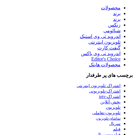
محصولات
برند
برند
زنکس
شیائومی
اندروید تی وی استیک
تلویزیون اینترنتی
گیفت کارت
اندروید تی وی باکس
Editor's Choice
محصولات هایتک
برچسب های پر طرفدار
اشتراک تلویزیون اینترنتی
اشتراک-تلویزیونی
اشتراک-iptv
پخش-آنلاین
تلویزیون
تلویزیون-تعاملی
تماشای-تلویزیون
سریال
فیلم
فیلم-و-سریال