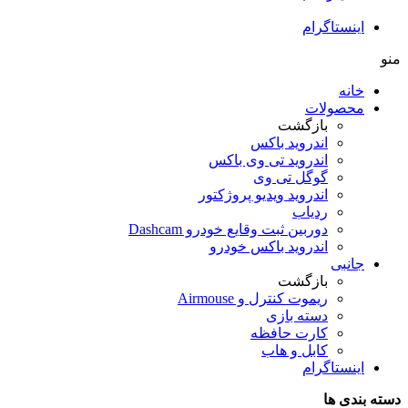
اینستاگرام
منو
خانه
محصولات
بازگشت
اندروید باکس
اندروید تی‌ وی باکس
گوگل تی وی
اندروید ویدیو پروژکتور
ردیاب
دوربین ثبت وقایع خودرو Dashcam
اندروید باکس خودرو
جانبی
بازگشت
ریموت کنترل و Airmouse
دسته بازی
کارت حافظه
کابل و هاب
اینستاگرام
دسته بندی ها