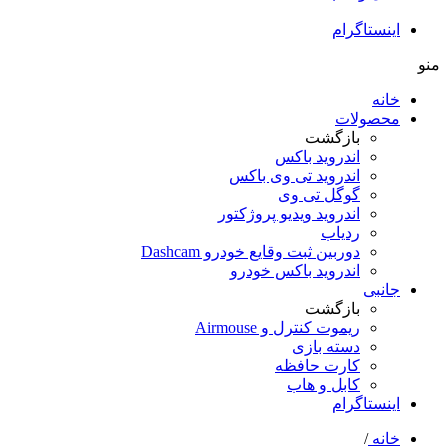
اینستاگرام
منو
خانه
محصولات
بازگشت
اندروید باکس
اندروید تی‌ وی باکس
گوگل تی وی
اندروید ویدیو پروژکتور
ردیاب
دوربین ثبت وقایع خودرو Dashcam
اندروید باکس خودرو
جانبی
بازگشت
ریموت کنترل و Airmouse
دسته بازی
کارت حافظه
کابل و هاب
اینستاگرام
خانه
/