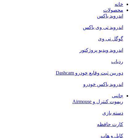
خانه
محصولات
اندروید باکس
اندروید تی‌ وی باکس
گوگل تی وی
اندروید ویدیو پروژکتور
ردیاب
دوربین ثبت وقایع خودرو Dashcam
اندروید باکس خودرو
جانبی
ریموت کنترل و Airmouse
دسته بازی
کارت حافظه
کابل و هاب