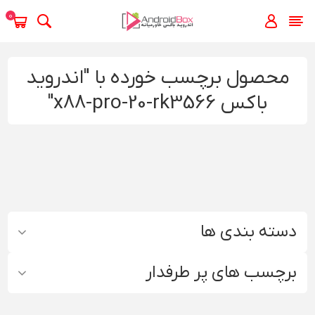
0
محصول برچسب خورده با "اندروید
باکس x88-pro-20-rk3566"
دسته بندی ها
برچسب های پر طرفدار