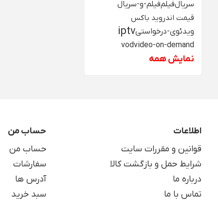
سریال
فیلم
فیلم-و-سریال
قیمت اندروید باکس
iptv
ویدئوی-درخواستی
vod
video-on-demand
نمایش همه
اطلاعات
حساب من
قوانین و مقررات سایت
حساب من
شرایط حمل و بازگشت کالا
سفارشات
درباره ما
آدرس ها
تماس با ما
سبد خرید