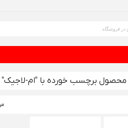
محصول برچسب خورده با "ام-لاجیک"
مر