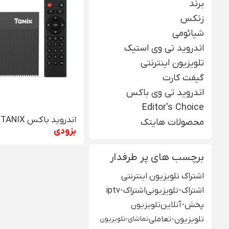
برند
زنکس
شیائومی
اندروید تی وی استیک
تلویزیون اینترنتی
گیفت کارت
اندروید تی وی باکس
Editor's Choice
اندروید باکس TANIX مدل X4
محصولات هایتک
بزودی
برچسب های پر طرفدار
اشتراک تلویزیون اینترنتی
اشتراک-تلویزیونی
اشتراک-iptv
پخش-آنلاین
تلویزیون
تلویزیون-تعاملی
تماشای-تلویزیون