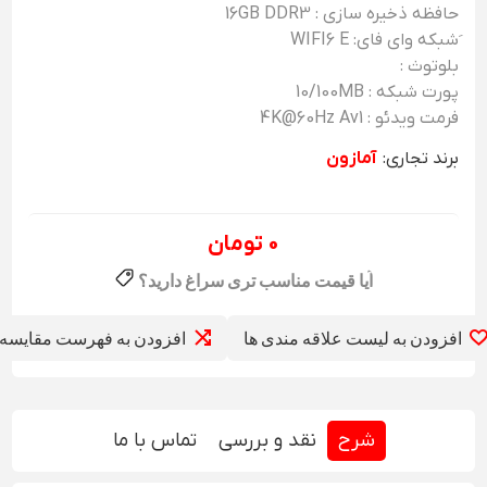
حافظه ذخیره سازی : 16GB DDR3
َشبکه وای فای: WIFI6 E
بلوتوث :
پورت شبکه : 10/100MB
فرمت ویدئو : 4K@60Hz Av1
برند تجاری:
آمازون
0 تومان
افزودن به لیست علاقه مندی ها
افزودن به فهرست مقایسه
شرح
نقد و بررسی
تماس با ما