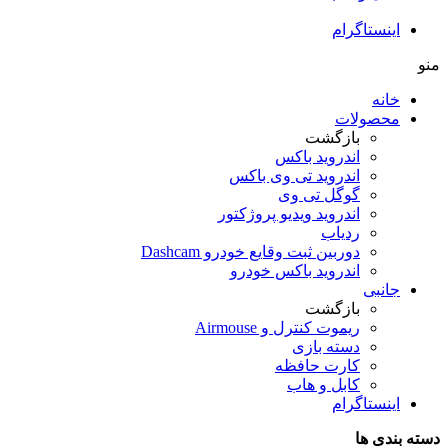
اینستاگرام
منو
خانه
محصولات
بازگشت
اندروید باکس
اندروید تی‌ وی باکس
گوگل تی وی
اندروید ویدیو پروژکتور
ردیاب
دوربین ثبت وقایع خودرو Dashcam
اندروید باکس خودرو
جانبی
بازگشت
ریموت کنترل و Airmouse
دسته بازی
کارت حافظه
کابل و هاب
اینستاگرام
دسته بندی ها