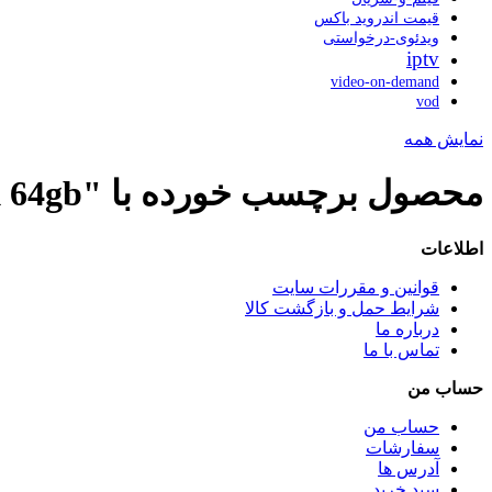
قیمت اندروید باکس
ویدئوی-درخواستی
iptv
video-on-demand
vod
نمایش همه
محصول برچسب خورده با "sandisk 64gb"
اطلاعات
قوانین و مقررات سایت
شرایط حمل و بازگشت کالا
درباره ما
تماس با ما
حساب من
حساب من
سفارشات
آدرس ها
سبد خرید