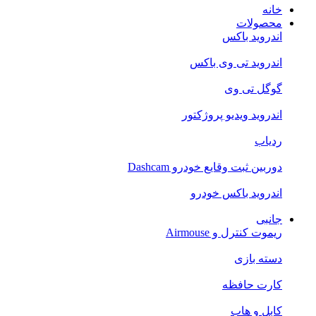
خانه
محصولات
اندروید باکس
اندروید تی‌ وی باکس
گوگل تی وی
اندروید ویدیو پروژکتور
ردیاب
دوربین ثبت وقایع خودرو Dashcam
اندروید باکس خودرو
جانبی
ریموت کنترل و Airmouse
دسته بازی
کارت حافظه
کابل و هاب