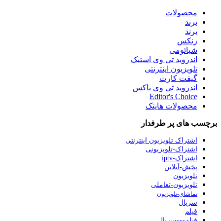
محصولات
برند
برند
زنکس
شیائومی
اندروید تی وی استیک
تلویزیون اینترنتی
گیفت کارت
اندروید تی وی باکس
Editor's Choice
محصولات هایتک
برچسب های پر طرفدار
اشتراک تلویزیون اینترنتی
اشتراک-تلویزیونی
اشتراک-iptv
پخش-آنلاین
تلویزیون
تلویزیون-تعاملی
تماشای-تلویزیون
سریال
فیلم
فیلم-و-سریال