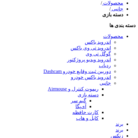
محصولات
/
جانبی
/
دسته بازی
دسته بندی ها
محصولات
اندروید باکس
اندروید تی‌ وی باکس
گوگل تی وی
اندروید ویدیو پروژکتور
ردیاب
دوربین ثبت وقایع خودرو Dashcam
اندروید باکس خودرو
جانبی
ریموت کنترل و Airmouse
دسته بازی
گیم سر
آی‌پگا
کارت حافظه
کابل و هاب
برند
برند
زنکس