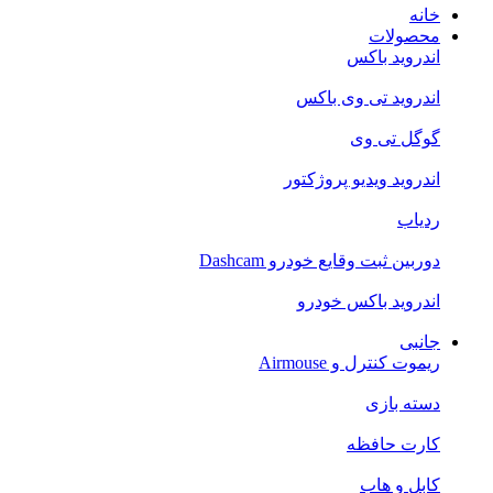
خانه
محصولات
اندروید باکس
اندروید تی‌ وی باکس
گوگل تی وی
اندروید ویدیو پروژکتور
ردیاب
دوربین ثبت وقایع خودرو Dashcam
اندروید باکس خودرو
جانبی
ریموت کنترل و Airmouse
دسته بازی
کارت حافظه
کابل و هاب