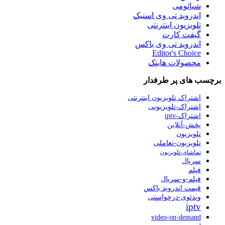
شیائومی
اندروید تی وی استیک
تلویزیون اینترنتی
گیفت کارت
اندروید تی وی باکس
Editor's Choice
محصولات هایتک
برچسب های پر طرفدار
اشتراک تلویزیون اینترنتی
اشتراک-تلویزیونی
اشتراک-iptv
پخش-آنلاین
تلویزیون
تلویزیون-تعاملی
تماشای-تلویزیون
سریال
فیلم
فیلم-و-سریال
قیمت اندروید باکس
ویدئوی-درخواستی
iptv
video-on-demand