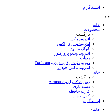
اینستاگرام
منو
خانه
محصولات
بازگشت
اندروید باکس
اندروید تی‌ وی باکس
گوگل تی وی
اندروید ویدیو پروژکتور
ردیاب
دوربین ثبت وقایع خودرو Dashcam
اندروید باکس خودرو
جانبی
بازگشت
ریموت کنترل و Airmouse
دسته بازی
کارت حافظه
کابل و هاب
اینستاگرام
خانه
/