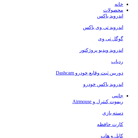
خانه
محصولات
اندروید باکس
اندروید تی‌ وی باکس
گوگل تی وی
اندروید ویدیو پروژکتور
ردیاب
دوربین ثبت وقایع خودرو Dashcam
اندروید باکس خودرو
جانبی
ریموت کنترل و Airmouse
دسته بازی
کارت حافظه
کابل و هاب