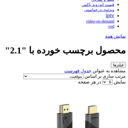
قیمت اندروید باکس
ویدئوی-درخواستی
iptv
video-on-demand
vod
نمایش همه
محصول برچسب خورده با "2.1"
فیلترها
مشاهده به عنوانن
جدول
فهرست
مرتب سازی بر اساس
نمایش
در هر صفحه