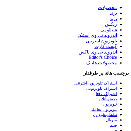
محصولات
برند
برند
زنکس
شیائومی
اندروید تی وی استیک
تلویزیون اینترنتی
گیفت کارت
اندروید تی وی باکس
Editor's Choice
محصولات هایتک
برچسب های پر طرفدار
اشتراک تلویزیون اینترنتی
اشتراک-تلویزیونی
اشتراک-iptv
پخش-آنلاین
تلویزیون
تلویزیون-تعاملی
تماشای-تلویزیون
سریال
فیلم
فیلم-و-سریال