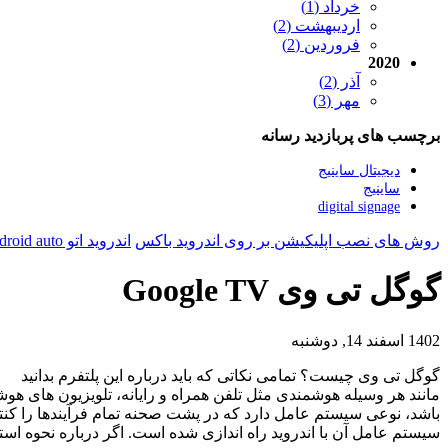
خرداد (1)
اردیبهشت (2)
فروردین (2)
2020
آذر (2)
مهر (3)
برچسب های پربازدید رسانه
دیجیتال ساینیج
ساینیج
digital signage
روش های نصب اپلیکیشن بر روی اندروید باکس
اندروید اتو android auto
گوگل تی وی Google TV
1402 اسفند 14, دوشنبه
گوگل تی وی چیست؟ تمامی نکاتی که باید درباره این پلتفرم بدانید
مانند هر وسیله هوشمندی مثل تلفن همراه و رایانه، تلویزیون های هو
باشد، نوعی سیستم عامل دارد که در پشت صحنه تمام فرآیندها را کن
سیستم عامل آن با اندروید راه اندازی شده است. اگر درباره نحوه استفاد