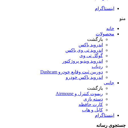
اینستاگرام
منو
خانه
محصولات
بازگشت
اندروید باکس
اندروید تی‌ وی باکس
گوگل تی وی
اندروید ویدیو پروژکتور
ردیاب
دوربین ثبت وقایع خودرو Dashcam
اندروید باکس خودرو
جانبی
بازگشت
ریموت کنترل و Airmouse
دسته بازی
کارت حافظه
کابل و هاب
اینستاگرام
جستجوی رسانه