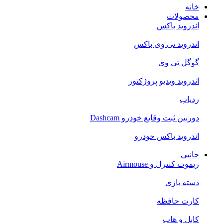
خانه
محصولات
اندروید باکس
اندروید تی‌ وی باکس
گوگل تی وی
اندروید ویدیو پروژکتور
ردیاب
دوربین ثبت وقایع خودرو Dashcam
اندروید باکس خودرو
جانبی
ریموت کنترل و Airmouse
دسته بازی
کارت حافظه
کابل و هاب