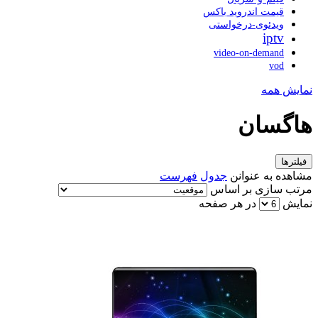
قیمت اندروید باکس
ویدئوی-درخواستی
iptv
video-on-demand
vod
نمایش همه
هاگسان
فیلترها
مشاهده به عنوانن
جدول
فهرست
مرتب سازی بر اساس
نمایش
در هر صفحه