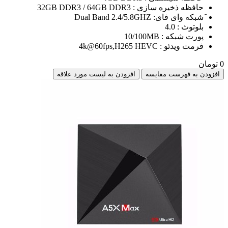
حافظه ذخیره سازی : 32GB DDR3 / 64GB DDR3
َشبکه وای فای: Dual Band 2.4/5.8GHZ
بلوتوث : 4.0
پورت شبکه : 10/100MB
فرمت ویدئو : 4k@60fps,H265 HEVC
0 تومان
افزودن به فهرست مقایسه
افزودن به لیست مورد علاقه