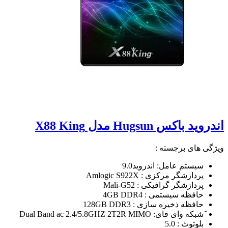
اندروید باکس Hugsun مدل X88 King
ویژگی های برجسته :
سیستم عامل: اندروید9.0
پردازشگر مرکزی : Amlogic S922X
پردازشگر گرافیکی : Mali-G52
حافظه سیستمی : 4GB DDR4
حافظه ذخیره سازی : 128GB DDR3
َشبکه وای فای: Dual Band ac 2.4/5.8GHZ 2T2R MIMO
بلوتوث : 5.0