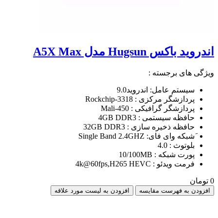
اندروید باکس Hugsun مدل A5X Max
ویژگی های برجسته :
سیستم عامل: اندروید9.0
پردازشگر مرکزی : Rockchip-3318
پردازشگر گرافیکی : Mali-450
حافظه سیستمی : 4GB DDR3
حافظه ذخیره سازی : 32GB DDR3
َشبکه وای فای: Single Band 2.4GHZ
بلوتوث : 4.0
پورت شبکه : 10/100MB
فرمت ویدئو : 4k@60fps,H265 HEVC
0 تومان
افزودن به فهرست مقایسه
افزودن به لیست مورد علاقه