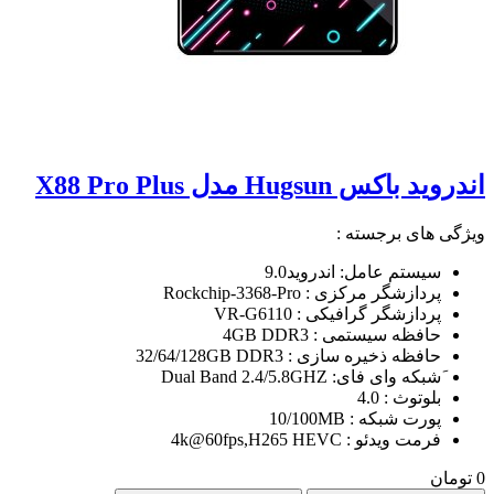
اندروید باکس Hugsun مدل X88 Pro Plus
ویژگی های برجسته :
سیستم عامل: اندروید9.0
پردازشگر مرکزی : Rockchip-3368-Pro
پردازشگر گرافیکی : VR-G6110
حافظه سیستمی : 4GB DDR3
حافظه ذخیره سازی : 32/64/128GB DDR3
َشبکه وای فای: Dual Band 2.4/5.8GHZ
بلوتوث : 4.0
پورت شبکه : 10/100MB
فرمت ویدئو : 4k@60fps,H265 HEVC
0 تومان