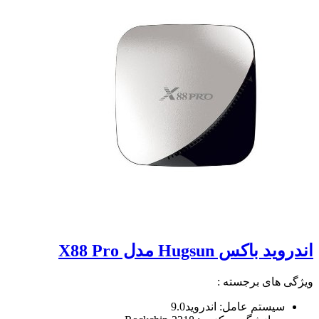
اندروید باکس Hugsun مدل X88 Pro
ویژگی های برجسته :
سیستم عامل: اندروید9.0