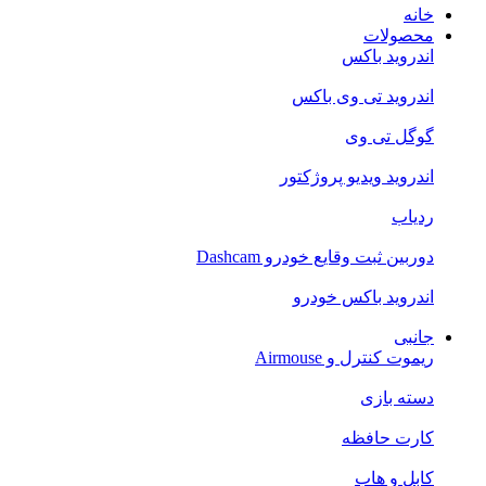
خانه
محصولات
اندروید باکس
اندروید تی‌ وی باکس
گوگل تی وی
اندروید ویدیو پروژکتور
ردیاب
دوربین ثبت وقایع خودرو Dashcam
اندروید باکس خودرو
جانبی
ریموت کنترل و Airmouse
دسته بازی
کارت حافظه
کابل و هاب