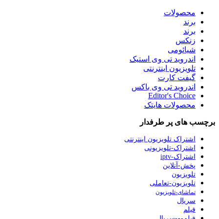
محصولات
برند
برند
زنکس
شیائومی
اندروید تی وی استیک
تلویزیون اینترنتی
گیفت کارت
اندروید تی وی باکس
Editor's Choice
محصولات هایتک
برچسب های پر طرفدار
اشتراک تلویزیون اینترنتی
اشتراک-تلویزیونی
اشتراک-iptv
پخش-آنلاین
تلویزیون
تلویزیون-تعاملی
تماشای-تلویزیون
سریال
فیلم
فیلم-و-سریال