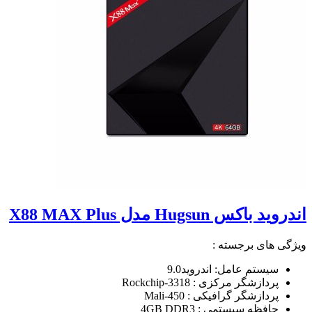
اندروید باکس Hugsun مدل X88 MAX Plus
ویژگی های برجسته :
سیستم عامل: اندروید9.0
پردازشگر مرکزی : Rockchip-3318
پردازشگر گرافیکی : Mali-450
حافظه سیستمی : 4GB DDR3