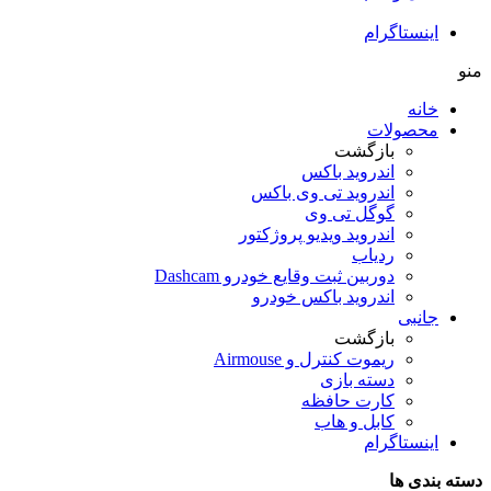
اینستاگرام
منو
خانه
محصولات
بازگشت
اندروید باکس
اندروید تی‌ وی باکس
گوگل تی وی
اندروید ویدیو پروژکتور
ردیاب
دوربین ثبت وقایع خودرو Dashcam
اندروید باکس خودرو
جانبی
بازگشت
ریموت کنترل و Airmouse
دسته بازی
کارت حافظه
کابل و هاب
اینستاگرام
دسته بندی ها