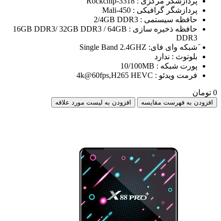
پردازشگر مرکزی : Rockchip-3318
پردازشگر گرافیکی : Mali-450
حافظه سیستمی : 2/4GB DDR3
حافظه ذخیره سازی : 16GB DDR3/ 32GB DDR3 / 64GB
DDR3
َشبکه وای فای: Single Band 2.4GHZ
بلوتوث : ندارد
پورت شبکه : 10/100MB
فرمت ویدئو : 4k@60fps,H265 HEVC
0 تومان
افزودن به فهرست مقایسه
افزودن به لیست مورد علاقه