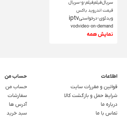
سریال
فیلم
فیلم-و-سریال
قیمت اندروید باکس
iptv
ویدئوی-درخواستی
vod
video-on-demand
نمایش همه
اطلاعات
حساب من
قوانین و مقررات سایت
حساب من
شرایط حمل و بازگشت کالا
سفارشات
درباره ما
آدرس ها
تماس با ما
سبد خرید