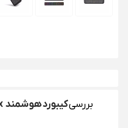
بررسی
کیبورد هوشمند Zenex مدل H20