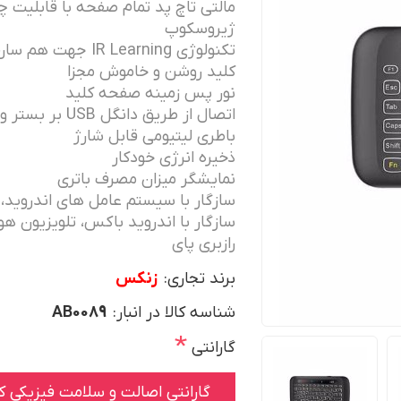
مالتی تاچ پد تمام صفحه با قابلیت 
ژیروسکوپ
تکنولوژی IR Learning جهت هم سان سازی با ریموت کنترل دستگاه های دیگر
کلید روشن و خاموش مجزا
نور پس زمینه صفحه کلید
اتصال از طریق دانگل USB بر بستر وایرلس 2.4GHZ
باطری لیتیومی قابل شارژ
ذخیره انرژی خودکار
نمایشگر میزان مصرف باتری
سازگار با سیستم عامل های اندروید، 
سازگار با اندروید باکس، تلویزیون 
رازبری پای
برند تجاری:
زنکس
شناسه کالا در انبار:
AB0089
*
گارانتی
گارانتی اصالت و سلامت فیزیکی کا