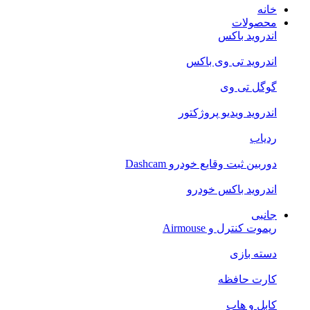
خانه
محصولات
اندروید باکس
اندروید تی‌ وی باکس
گوگل تی وی
اندروید ویدیو پروژکتور
ردیاب
دوربین ثبت وقایع خودرو Dashcam
اندروید باکس خودرو
جانبی
ریموت کنترل و Airmouse
دسته بازی
کارت حافظه
کابل و هاب