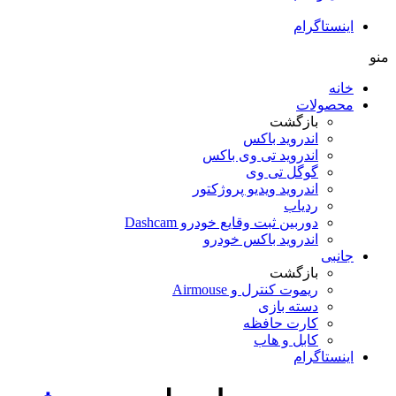
اینستاگرام
منو
خانه
محصولات
بازگشت
اندروید باکس
اندروید تی‌ وی باکس
گوگل تی وی
اندروید ویدیو پروژکتور
ردیاب
دوربین ثبت وقایع خودرو Dashcam
اندروید باکس خودرو
جانبی
بازگشت
ریموت کنترل و Airmouse
دسته بازی
کارت حافظه
کابل و هاب
اینستاگرام