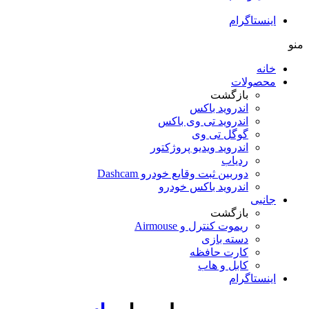
اینستاگرام
منو
خانه
محصولات
بازگشت
اندروید باکس
اندروید تی‌ وی باکس
گوگل تی وی
اندروید ویدیو پروژکتور
ردیاب
دوربین ثبت وقایع خودرو Dashcam
اندروید باکس خودرو
جانبی
بازگشت
ریموت کنترل و Airmouse
دسته بازی
کارت حافظه
کابل و هاب
اینستاگرام