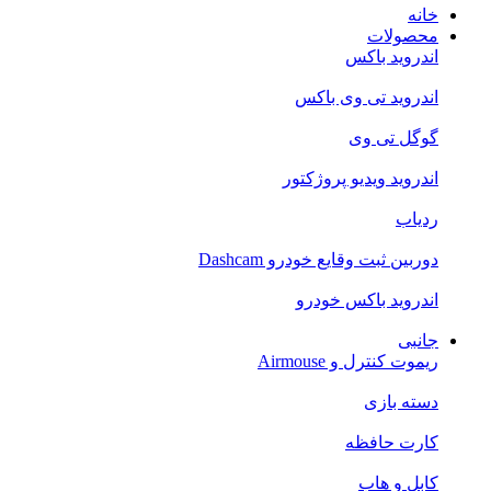
خانه
محصولات
اندروید باکس
اندروید تی‌ وی باکس
گوگل تی وی
اندروید ویدیو پروژکتور
ردیاب
دوربین ثبت وقایع خودرو Dashcam
اندروید باکس خودرو
جانبی
ریموت کنترل و Airmouse
دسته بازی
کارت حافظه
کابل و هاب