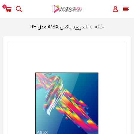
0
خانه
اندروید باکس A95X مدل R3