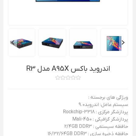
اندروید باکس A95X مدل R3
ویژگی های برجسته :
سیستم عامل: اندروید9.0
پردازشگر مرکزی : Rockchip-3318
پردازشگر گرافیکی : Mali-450
حافظه سیستمی : 2/4GB DDR3
حافظه ذخیره سازی : 16/32/64GB DDR3