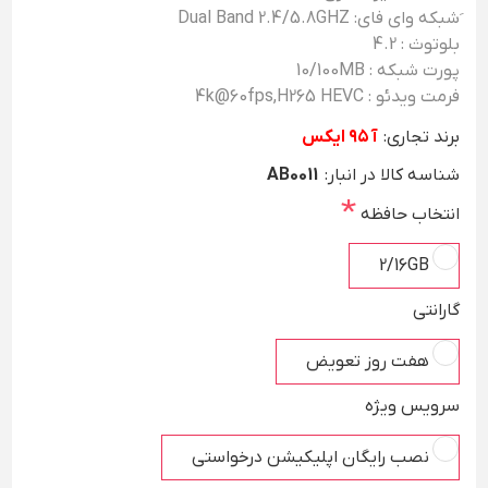
َشبکه وای فای: Dual Band 2.4/5.8GHZ
بلوتوث : 4.2
پورت شبکه : 10/100MB
فرمت ویدئو : 4k@60fps,H265 HEVC
برند تجاری:
آ ۹۵ ایکس
شناسه کالا در انبار:
AB0011
*
انتخاب حافظه
2/16GB
گارانتی
هفت روز تعویض
سرویس ویژه
نصب رایگان اپلیکیشن درخواستی