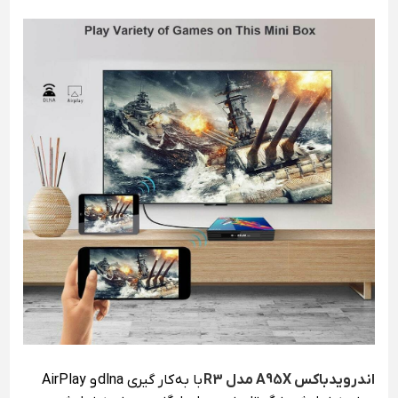
اندرویدباکس A95X مدل R3
با به کار گیری dlna و AirPlay