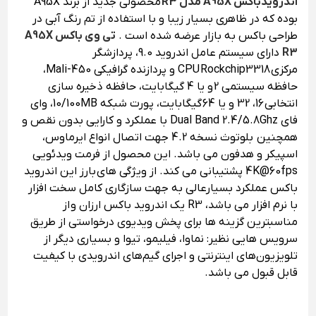
اندرویدباکس A95X مدل R3
محصولی جدید از برند A95X
بوده که در ظاهری بسیار زیبا و با استفاده از تم رنگ آبی در
طراحی باکس به بازار عرضه شده است .
تی وی باکس A95X
R3
دارای سیستم عامل اندروید 9.0، پردازشگر
مرکزی CPU Rockchip3318 و پردازنده گرافیکی Mali-450،
حافظه سیستمی 2 و یا 4 گیگابایت، حافظه ذخیره سازی
انتخابی 16، 32 و یا 64 گیگابایت، پورت شبکه 10/100MB، وای
فای Dual Band 2.4/5.8Ghz با عملکرد و کارایی بدون نقص و
همچنین بلوتوث نسخه 4.2 جهت اتصال انواع ایرماوس،
اسپیکر و هدفون می باشد. این محصول از فرمت ویدئویی
4K@60fps پشتیبانی می کند. از ویژگی های بارز این اندروید
باکس عملکرد بسیارعالی به جهت سازگاری کامل سخت افزار
با نرم افزار می باشد، R3 یک اندروید باکس ارزان و از
مناسبترین گزینه ها برای پخش ویدیوی درخواستی از طریق
سرویس هایی نظیر: نماوا، فیلیمو، تیوا و بسیاری دیگر از
تلویزیون‌های اینترنتی و اجرای گیم‌های اندرویدی با کیفیت
قابل قبول می باشد.