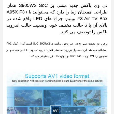
تی وی باکس جدید مبتنی بر S905W2 SoC همان
طراحی همچنان زیبا را دارد که می‌توانید با A95X F3 /
F3 Air TV Box ببینیم. چراغ های LED واقع شده در
بالای آن با 6 حالت مختلف خود، وضعیت حالت اندروید
باکس را توصیف می کنند.
با این حال تفاوت اصلی با مدل قبل
وجود تراشه ی SoC S905W2 است که از کدک AV1
پشتیبانی می کند. این محصول بر روی سیستم عامل اندروید تی وی 11 اجرا می شود و
همچنین از WiFi دو باند 802.11ac و بلوتوث 5.0 نیز پشتیبانی می کند.