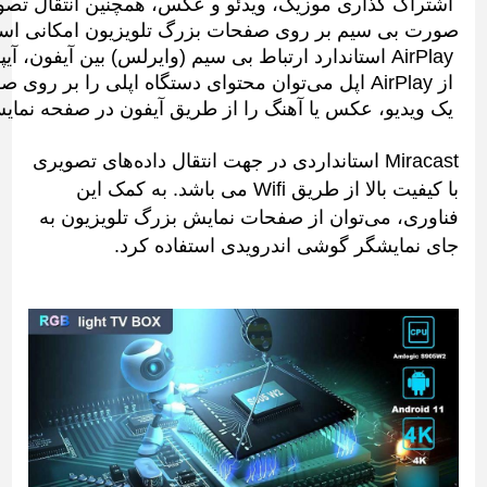
 اشتراک گذاری موزیک، ویدئو و عکس، همچنین انتقال تصوی
صورت بی سیم بر روی صفحات بزرگ تلویزیون امکانی است که به واسطه 
 AirPlay استاندارد ارتباط بی سیم (وایرلس) بین آیفون، آیپد یا آیپاد تاچ اپل و تلویزیون‌ می باشد که توسط شرکت اپل ارائه شد. به واسطه ی استفاده
 از AirPlay اپل می‌توان محتوای دستگاه اپلی را بر روی صفحه نمایش بزرگ تلویزیون‌ها به صورت آیینه ای نمایش داد. به طور نمونه می‌توان
 یک ویدیو، عکس یا آهنگ را از طریق آیفون در صفحه نمای
Miracast استانداردی در جهت انتقال داده‌های تصویری
با کیفیت بالا از طریق Wifi می باشد. به‌ کمک این
فناوری، می‌توان از صفحات نمایش بزرگ تلویزیون به
جای نمایشگر گوشی اندرویدی استفاده کرد.