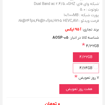
َشبکه وای فای: Dual Band ac 2.4/5.0GHZ
بلوتوث : 5.0
پورت شبکه : 10/100MB
فرمت ویدئو : 8k@24fps,4k@60fps,H265 HEVC,AV1
برند تجاری:
آ ۹۵ ایکس
شناسه کالا در انبار:
AOSP-05
*
4/32GB
4/32GB
4/64GB
*
۷ روز تعویض
هفت روز تعویض
0 تومان