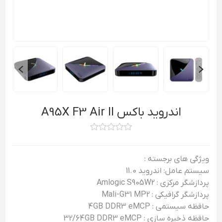
اندروید باکس A95X F3 Air II
ویژگی های برجسته :
سیستم عامل: اندروید 11.0
پردازشگر مرکزی : Amlogic S905W2
پردازشگر گرافیکی : Mali-G31 MP2
حافظه سیستمی : 4GB DDR3 eMCP
حافظه ذخیره سازی : 32/64GB DDR3 eMCP