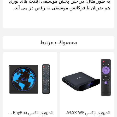
به طور مثال: در حین پخش موسیقی افکت های نوری
هم ضربان با فرکانس موسیقی به رقص در می آید.
محصولات مرتبط
اندروید باکس A95X W2
اندروید باکس EnyBox مدل X98 mini