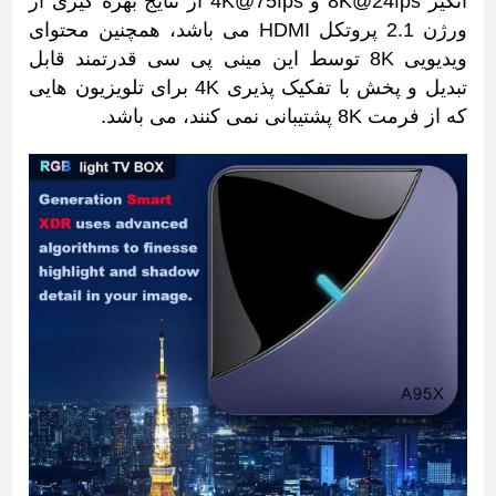
انگیز 8K@24fps و 4K@75fps از نتایج بهره گیری از
ورژن 2.1 پروتکل HDMI می باشد، همچنین محتوای
ویدیویی 8K توسط این مینی پی سی قدرتمند قابل
تبدیل و پخش با تفکیک پذیری 4K برای تلویزیون هایی
که از فرمت 8K پشتیبانی نمی کنند، می باشد.