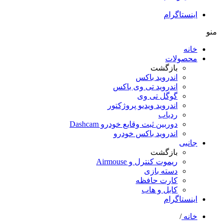
اینستاگرام
منو
خانه
محصولات
بازگشت
اندروید باکس
اندروید تی‌ وی باکس
گوگل تی وی
اندروید ویدیو پروژکتور
ردیاب
دوربین ثبت وقایع خودرو Dashcam
اندروید باکس خودرو
جانبی
بازگشت
ریموت کنترل و Airmouse
دسته بازی
کارت حافظه
کابل و هاب
اینستاگرام
خانه
/