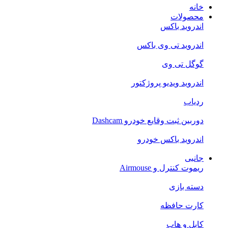
خانه
محصولات
اندروید باکس
اندروید تی‌ وی باکس
گوگل تی وی
اندروید ویدیو پروژکتور
ردیاب
دوربین ثبت وقایع خودرو Dashcam
اندروید باکس خودرو
جانبی
ریموت کنترل و Airmouse
دسته بازی
کارت حافظه
کابل و هاب